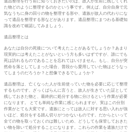
安・
遺品整理を行う前に知っておきたいのは、故人が生前に残してくれ
九
た物どのように整理するのかという事です。例えば、自分自身で元
州・
気なうちに身の回りの物を整理する形や、遺族が故人の代わりにな
福
って遺品を整理する形などがあります。遺品整理にまつわる基礎知
岡・
識を改めて確認してみましょう。
片
付
遺品整理とは
け・
掃
あなたは自分の死後について考えたことがあるでしょうか？あまり
除・
現実的には考えたことがないという方も多いはずですが、誰にでも
遺
死は訪れるものであることを忘れてはいけません。もし、自分が突
品
然命を落としてしまった場合、普段から愛用していた物はどうなっ
整
てしまうのだろうか？と想像できるでしょうか？
理・
不
遺品整理は、亡くなった人が生前使っていた物を必要に応じて整理
用
するものです。ざっくばらんに言うと、故人が生きていた証として
品
残しておきた物と、最終的に処分する物に分けるという作業が必要
回
になります。 とても単純な作業に感じられますが、実はこの分別
収・
作業がとても大変です。遺族にとっては故人に対する思い入れが強
ゴ
いほど、処分をする踏ん切りがつかないものです。だからといって
ミ
全ての物を取っておくのは難しいため、どうしても保管しておきた
屋
い物を除いて処分することになります。これらの作業を遺族だけで
敷・