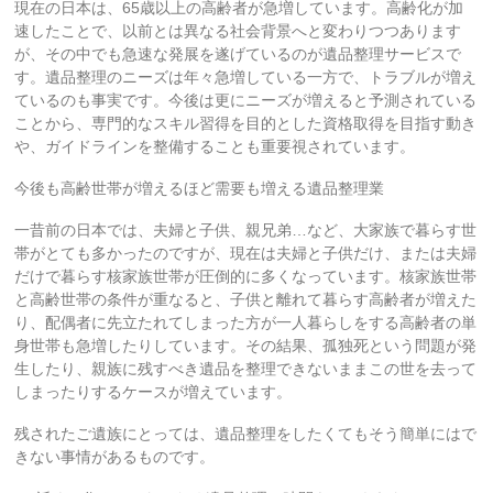
現在の日本は、65歳以上の高齢者が急増しています。高齢化が加
速したことで、以前とは異なる社会背景へと変わりつつあります
が、その中でも急速な発展を遂げているのが遺品整理サービスで
す。遺品整理のニーズは年々急増している一方で、トラブルが増え
ているのも事実です。今後は更にニーズが増えると予測されている
ことから、専門的なスキル習得を目的とした資格取得を目指す動き
や、ガイドラインを整備することも重要視されています。
今後も高齢世帯が増えるほど需要も増える遺品整理業
一昔前の日本では、夫婦と子供、親兄弟…など、大家族で暮らす世
帯がとても多かったのですが、現在は夫婦と子供だけ、または夫婦
だけで暮らす核家族世帯が圧倒的に多くなっています。核家族世帯
と高齢世帯の条件が重なると、子供と離れて暮らす高齢者が増えた
り、配偶者に先立たれてしまった方が一人暮らしをする高齢者の単
身世帯も急増したりしています。その結果、孤独死という問題が発
生したり、親族に残すべき遺品を整理できないままこの世を去って
しまったりするケースが増えています。
残されたご遺族にとっては、遺品整理をしたくてもそう簡単にはで
きない事情があるものです。