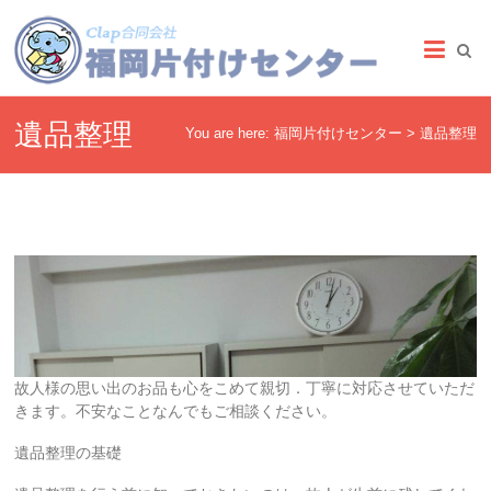
Skip
福
to
content
岡
片
遺品整理
You are here:
福岡片付けセンター
>
遺品整理
付
け
セ
ン
タ
ー
信
故人様の思い出のお品も心をこめて親切．丁寧に対応させていただ
頼・
きます。不安なことなんでもご相談ください。
安
心・
遺品整理の基礎
格